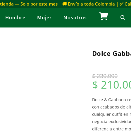
 tienda — Solo por este mes | 🚚 Envío a toda Colombia | ✅ C
Hombre
Mujer
Nosotros
Dolce Gabb
$
230.000
$
210.0
Dolce & Gabbana red
con acabados de alta
cualquier outfit en
negocia exclusivida
diferencia entre mo