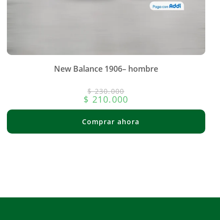
New Balance 1906– hombre
$
230.000
$
210.000