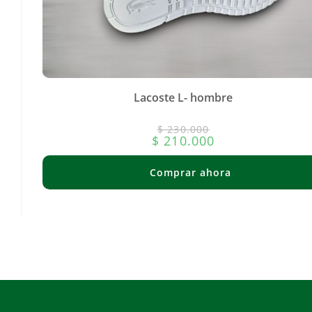
Lacoste L- hombre
$
230.000
$
210.000