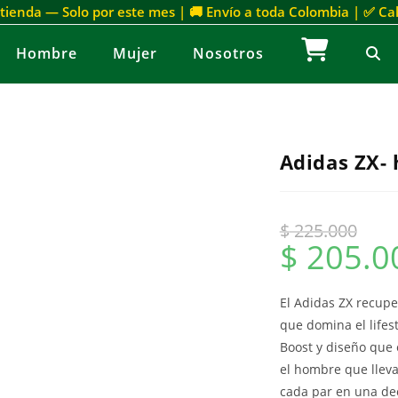
 tienda — Solo por este mes | 🚚 Envío a toda Colombia | ✅ C
Hombre
Mujer
Nosotros
Adidas ZX-
$
225.000
$
205.0
El Adidas ZX recupe
que domina el lifes
Boost y diseño que 
el hombre que lleva 
cada par en una dec