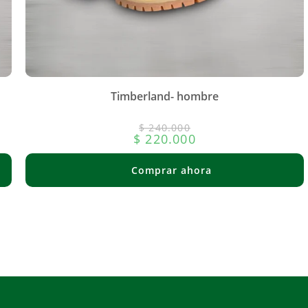
Timberland- hombre
$
240.000
$
220.000