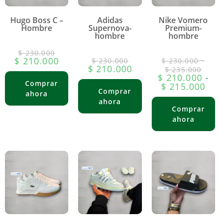
Hugo Boss C –
Adidas
Nike Vomero
Hombre
Supernova-
Premium-
hombre
hombre
$
230.000
-
$
210.000
$
230.000
$
230.000
$
210.000
$
235.000
$
210.000
-
$
215.000