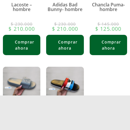
Lacoste –
Adidas Bad
Chancla Puma-
hombre
Bunny- hombre
hombre
$
230.000
$
230.000
$
145.000
$
210.000
$
210.000
$
125.000
Chancla Calvin
Chancla Adidas-
Klein- hombre
hombre