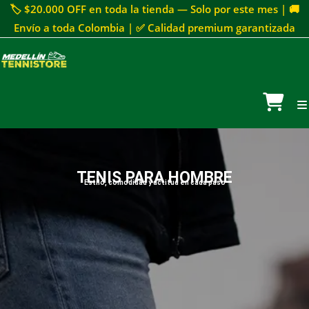
🏷 $20.000 OFF en toda la tienda — Solo por este mes | 🚚
Envío a toda Colombia | ✅ Calidad premium garantizada
TENIS PARA HOMBRE
Estilo, comodidad y actitud en cada paso