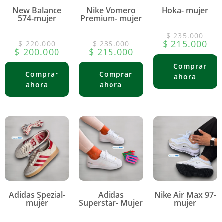
New Balance
Nike Vomero
Hoka- mujer
574-mujer
Premium- mujer
$
235.000
$
215.000
$
220.000
$
235.000
$
200.000
$
215.000
Adidas Spezial-
Adidas
Nike Air Max 97-
mujer
Superstar- Mujer
mujer