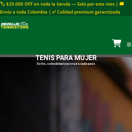
🏷 $20.000 OFF en toda la tienda — Solo por este mes | 🚚
Envío a toda Colombia | ✅ Calidad premium garantizada
TENIS PARA MUJER
Estilo, comodidad y actitud a cada paso