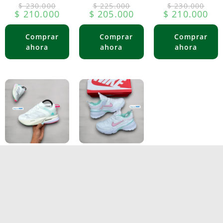
$
230.000
$
225.000
$
230.000
$
210.000
$
205.000
$
210.000
Adidas Adizero
Nike V5- mujer
Boston 13-
Mujer
$
230.000
$
210.000
$
230.000
$
210.000