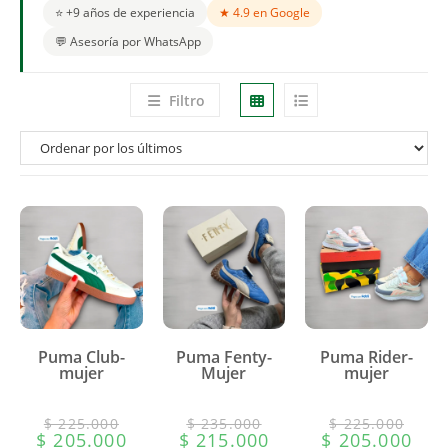
⭐ +9 años de experiencia
★ 4.9 en Google
💬 Asesoría por WhatsApp
Filtro
Puma Club-
Puma Fenty-
Puma Rider-
mujer
Mujer
mujer
$
225.000
$
235.000
$
225.000
$
205.000
$
215.000
$
205.000