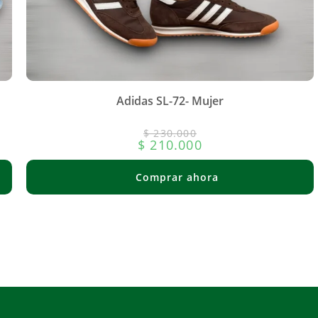
Adidas SL-72- Mujer
$
230.000
$
210.000