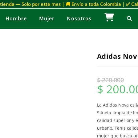
 tienda — Solo por este mes | 🚚 Envío a toda Colombia | ✅ C
Hombre
Mujer
Nosotros
Adidas Nov
$
220.000
$
200.0
La Adidas Nova es l
Silueta limpia de l
calidad superior y 
urbano. Tenis calid
mujer que busca un