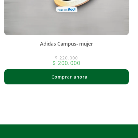
Adidas Campus- mujer
$
220.000
$
200.000