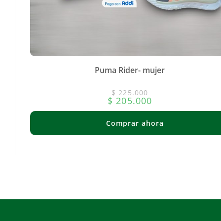
Puma Rider- mujer
$
225.000
$
205.000