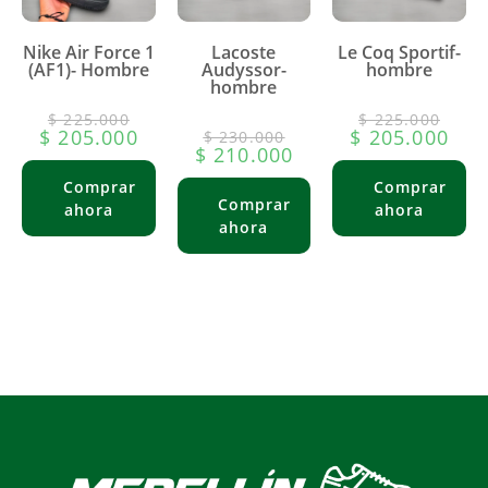
Nike Air Force 1
Lacoste
Le Coq Sportif-
(AF1)- Hombre
Audyssor-
hombre
hombre
$
225.000
$
225.000
$
205.000
$
205.000
$
230.000
$
210.000