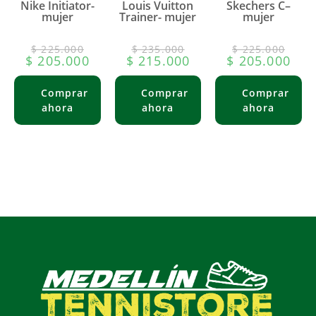
Nike Initiator-
Louis Vuitton
Skechers C–
mujer
Trainer- mujer
mujer
$
225.000
$
235.000
$
225.000
$
205.000
$
215.000
$
205.000