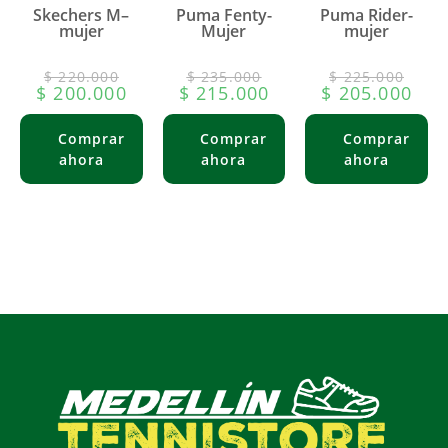
Skechers M–
Puma Fenty-
Puma Rider-
mujer
Mujer
mujer
$
220.000
$
235.000
$
225.000
$
200.000
$
215.000
$
205.000