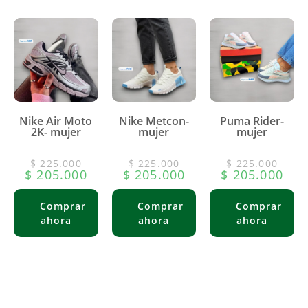
Nike Air Moto
Nike Metcon-
Puma Rider-
2K- mujer
mujer
mujer
$
225.000
$
225.000
$
225.000
$
205.000
$
205.000
$
205.000