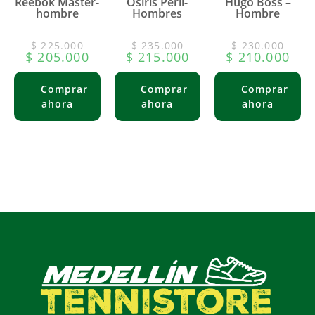
Reebok Master-
Osiris Peril-
Hugo Boss –
hombre
Hombres
Hombre
$
225.000
$
235.000
$
230.000
$
205.000
$
215.000
$
210.000