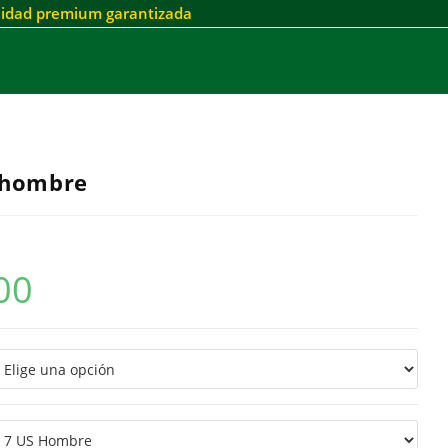
alidad premium garantizada
 hombre
00