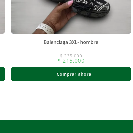
Balenciaga 3XL- hombre
$
235.000
$
215.000