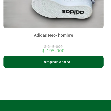
Adidas Neo- hombre
$
215.000
$
195.000