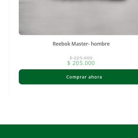
Reebok Master- hombre
$
225.000
$
205.000