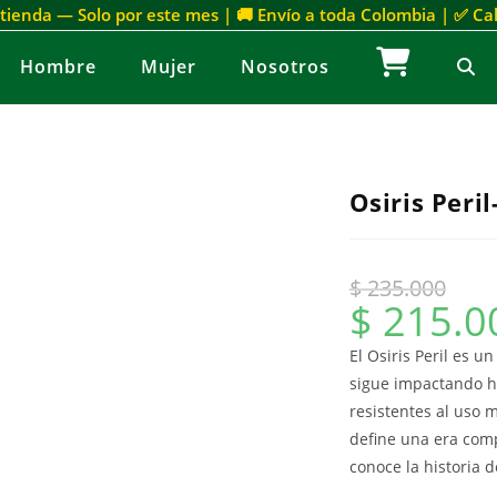
 tienda — Solo por este mes | 🚚 Envío a toda Colombia | ✅ C
Hombre
Mujer
Nosotros
Osiris Peri
$
235.000
$
215.0
El Osiris Peril es u
sigue impactando h
resistentes al uso 
define una era comp
conoce la historia d