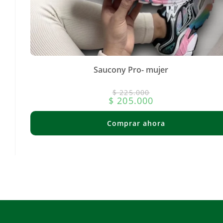
Saucony Pro- mujer
$
225.000
$
205.000