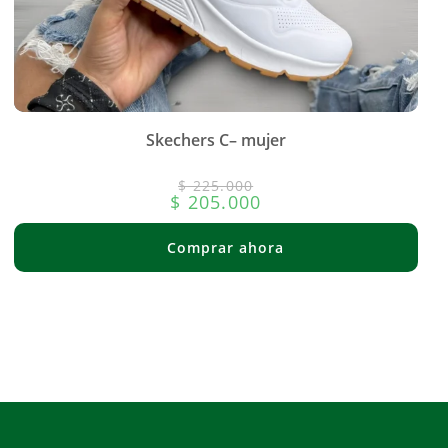
Skechers C– mujer
$
225.000
$
205.000