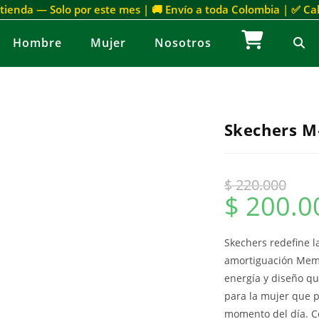
 tienda — Solo por este mes | 🚚 Envío a toda Colombia | ✅ C
Hombre
Mujer
Nosotros
Skechers M
$
220.000
$
200.0
Skechers redefine l
amortiguación Memo
energía y diseño que
para la mujer que pr
momento del día. C