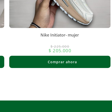
Nike Initiator- mujer
$
225.000
$
205.000