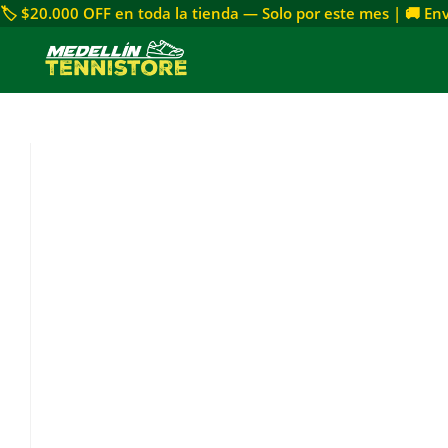
🏷 $20.000 OFF en toda la tienda — Solo por este mes | 🚚 E