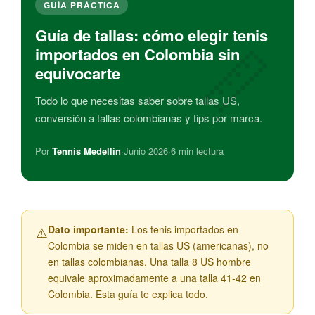
GUÍA PRÁCTICA
Guía de tallas: cómo elegir tenis
importados en Colombia sin
equivocarte
Todo lo que necesitas saber sobre tallas US,
conversión a tallas colombianas y tips por marca.
Por
Tennis Medellín
·
Junio 2026
·
6 min lectura
Dato importante:
Los tenis importados en
⚠️
Colombia se miden en tallas US (americanas), no
en tallas colombianas. Una talla 8 US hombre
equivale aproximadamente a una talla 41-42 en
Colombia. Esta guía te explica todo.