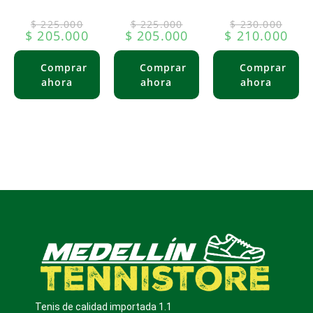
$
225.000
$
225.000
$
230.000
$
205.000
$
205.000
$
210.000
Tenis de calidad importada 1.1