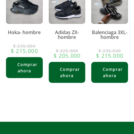
Hoka- hombre
Adidas ZX-
Balenciaga 3XL-
hombre
hombre
$
235.000
$
215.000
$
225.000
$
235.000
$
205.000
$
215.000